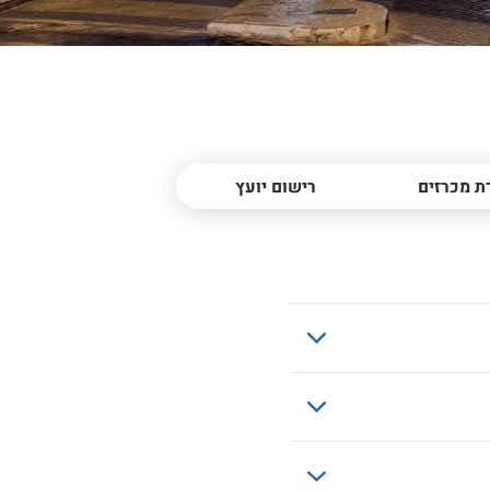
ת מכרזים
רישום יועץ
הורד